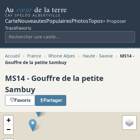
cœur
Au
de la terre
CAF SPELÉO ALBERTVILLE
Carte
Nouveautes
Populaires
Photos
Topos
+ Proposer
Trace
Favoris
Accueil
›
France
›
Rhone Alpes
›
Haute - Savoie
›
MS14 -
Gouffre de la petite Sambuy
MS14 - Gouffre de la petite
Sambuy
♡
⇪
Favoris
Partager
+
−