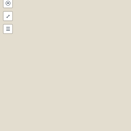
⦿
⤢
☰