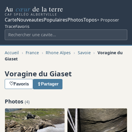
cœur
Au
de la terre
CAF SPELÉO ALBERTVILLE
Carte
Nouveautes
Populaires
Photos
Topos
+ Proposer
Trace
Favoris
Accueil
›
France
›
Rhone Alpes
›
Savoie
›
Voragine du
Giaset
Voragine du Giaset
♡
⇪
Favoris
Partager
Photos
(4)