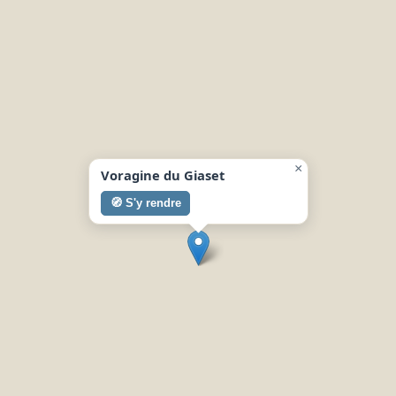
×
Voragine du Giaset
🧭 S'y rendre