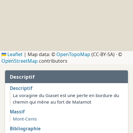
Leaflet
|
Map data: ©
OpenTopoMap
(CC-BY-SA) · ©
1 km
OpenStreetMap
contributors
Descriptif
Descriptif
La voragine du Giaset est une perte en bordure du
chemin qui mène au fort de Malamot
Massif
Mont-Cenis
Bibliographie