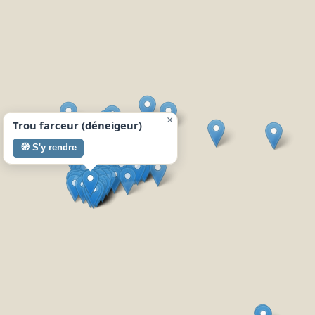
×
Trou farceur (déneigeur)
🧭 S'y rendre