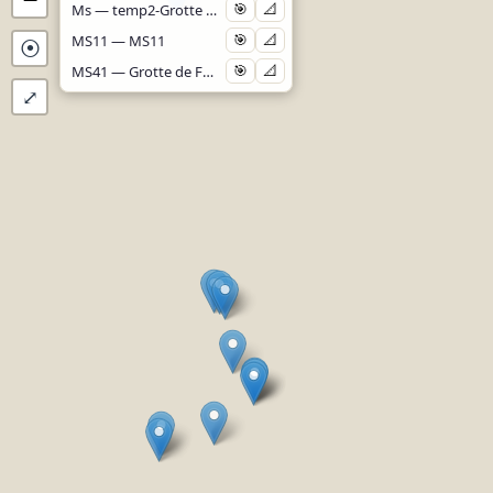
Ms — temp2-Grotte du Villaret
🎯
📐
MS11 — MS11
🎯
📐
⦿
MS41 — Grotte de Fontany
🎯
📐
⤢