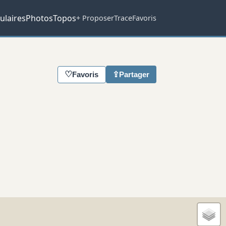
ulaires
Photos
Topos
+ Proposer
Trace
Favoris
♡
⇪
Favoris
Partager