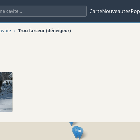
Carte
Nouveautes
Pop
avoie
›
Trou farceur (déneigeur)