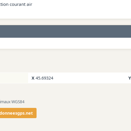
tion courant air
X
45.69324
Y
ecimaux WGS84
rdonneesgps.net