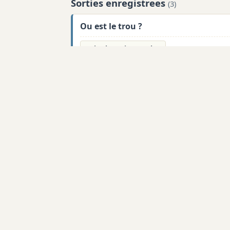
Sorties enregistrees
(3)
Ou est le trou ?
Lire le recit complet
A la recherche du trou
Lire le recit complet
Découverte
Lire le recit complet
Cavites a proximite
MS8
MS125
0,0 km
E