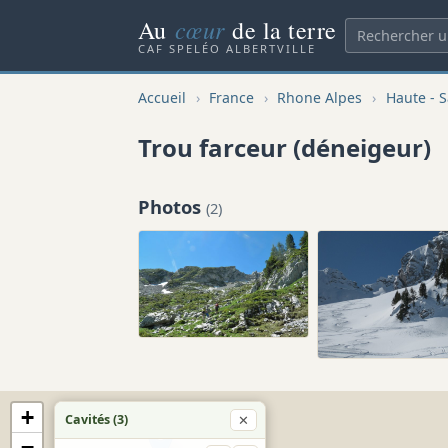
cœur
Au
de la terre
CAF SPELÉO ALBERTVILLE
Accueil
›
France
›
Rhone Alpes
›
Haute - S
Trou farceur (déneigeur)
Photos
(2)
+
Cavités (3)
✕
−