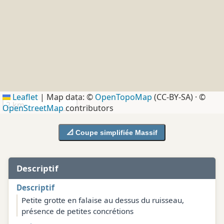
Leaflet
|
Map data: ©
OpenTopoMap
(CC-BY-SA) · ©
2 km
OpenStreetMap
contributors
📐 Coupe simplifiée Massif
Descriptif
Descriptif
Petite grotte en falaise au dessus du ruisseau,
présence de petites concrétions