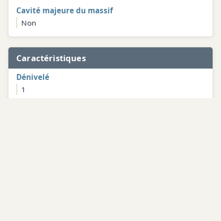
Cavité majeure du massif
Non
Caractéristiques
Dénivelé
1
Développement
10
Coordonnees GPS
Degres decimaux
X
45.73137
Y
6.30139