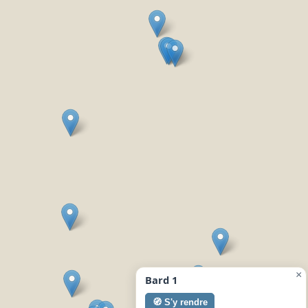
×
Bard 1
🧭 S'y rendre