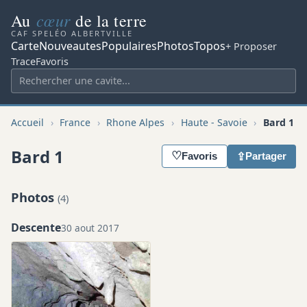
cœur
Au
de la terre
CAF SPELÉO ALBERTVILLE
Carte
Nouveautes
Populaires
Photos
Topos
+ Proposer
Trace
Favoris
Accueil
›
France
›
Rhone Alpes
›
Haute - Savoie
›
Bard 1
Bard 1
♡
⇪
Favoris
Partager
Photos
(4)
Descente
30 aout 2017