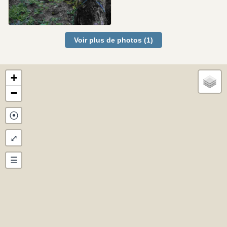
Voir plus de photos (1)
+
−
⦿
⤢
☰