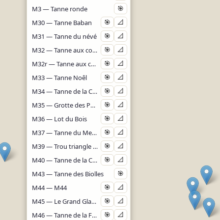
M3 — Tanne ronde
🎯
M30 — Tanne Baban
🎯
📐
M31 — Tanne du névé
🎯
📐
M32 — Tanne aux cochons
🎯
📐
M32r — Tanne aux cochons - Rivière
🎯
📐
M33 — Tanne Noêl
🎯
📐
M34 — Tanne de la Cave
🎯
📐
M35 — Grotte des Polypores
🎯
📐
M36 — Lot du Bois
🎯
📐
M37 — Tanne du Merdieux
🎯
📐
M39 — Trou triangle - Tanne du Juillet
🎯
📐
M40 — Tanne de la Charbonniere
🎯
📐
M43 — Tanne des Biolles
🎯
M44 — M44
🎯
📐
M45 — Le Grand Glacier
🎯
📐
M46 — Tanne de la Forêt
🎯
📐