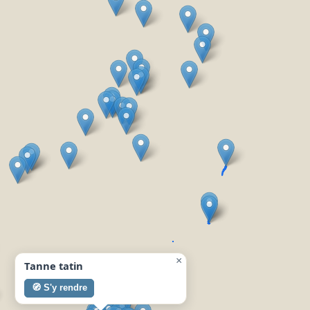
×
Tanne tatin
🧭 S'y rendre