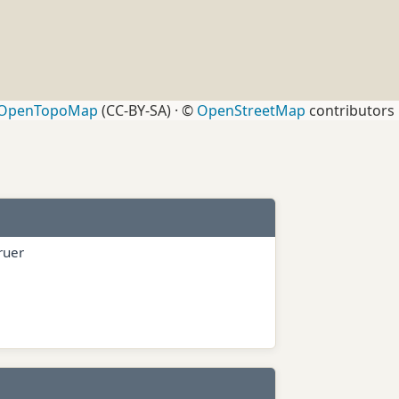
OpenTopoMap
(CC-BY-SA) · ©
OpenStreetMap
contributors
ruer