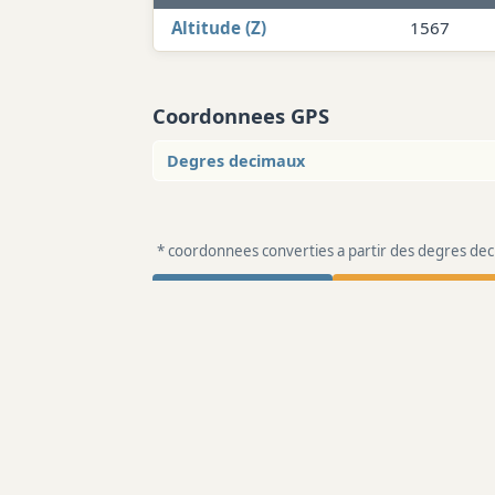
Altitude (Z)
1567
Coordonnees GPS
Degres decimaux
* coordonnees converties a partir des degres d
Telecharger le GPX
Convertir sur coo
Sorties enregistrees
(2)
Où sont les tannes ?
Lire le recit complet