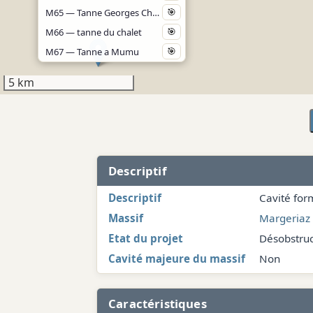
M65 — Tanne Georges Cher
🎯
M66 — tanne du chalet
🎯
M67 — Tanne a Mumu
🎯
M68 — Tanne de Chavanu
🎯
5 km
M69 — Pic a glace
🎯
M70 — Tanne tatin
🎯
M71 — Tanne de lours rouge
🎯
📐
M72 — Aschnakawa
🎯
Descriptif
M73 — Le puits de la Forêt
🎯
📐
M77 — Tanne des Pleins Phares
🎯
📐
Descriptif
Cavité for
M78 — Puits des Pleins Phares
🎯
📐
Massif
Margeriaz
M79 — M79
🎯
Etat du projet
Désobstruc
M80 — M80
🎯
Cavité majeure du massif
Non
M9 — Salle blanche
🎯
Caractéristiques