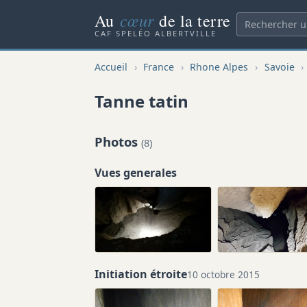
cœur
Au
de la terre
CAF SPELÉO ALBERTVILLE
Accueil
›
France
›
Rhone Alpes
›
Savoie
›
Tanne tatin
Photos
(8)
Vues generales
Initiation étroite
10 octobre 2015