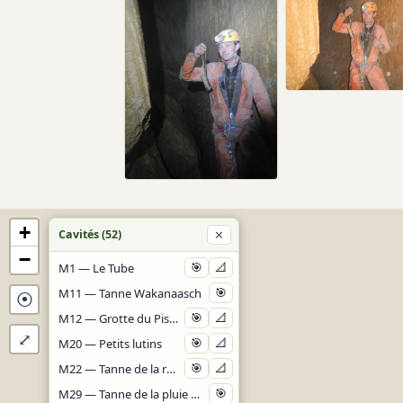
+
Cavités (52)
✕
−
M1 — Le Tube
🎯
📐
M11 — Tanne Wakanaasch
🎯
⦿
M12 — Grotte du Pissieux
🎯
📐
⤢
M20 — Petits lutins
🎯
📐
M22 — Tanne de la revolution
🎯
📐
M29 — Tanne de la pluie battante
🎯