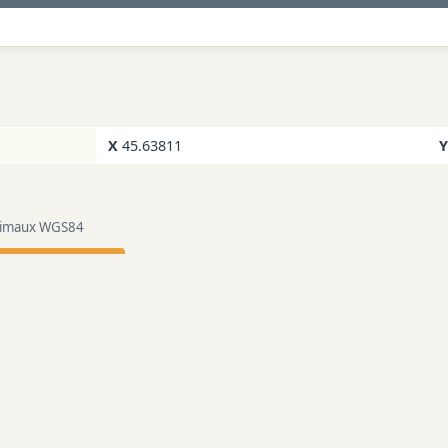
X
45.63811
Y
ecimaux WGS84
rdonneesgps.net