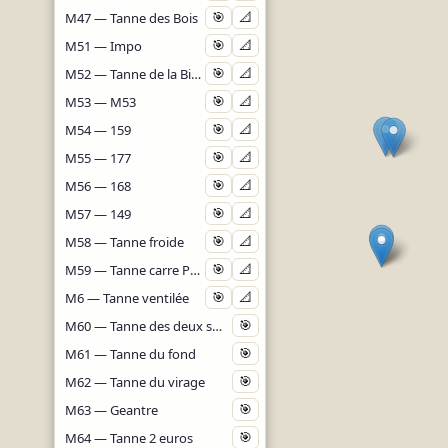
M47 — Tanne des Bois
🎯
📐
M51 — Impo
🎯
📐
M52 — Tanne de la Biquette
🎯
📐
M53 — M53
🎯
📐
M54 — 159
🎯
📐
M55 — 177
🎯
📐
M56 — 168
🎯
📐
M57 — 149
🎯
📐
M58 — Tanne froide
🎯
📐
M59 — Tanne carre Puit du Roc
🎯
📐
M6 — Tanne ventilée
🎯
📐
M60 — Tanne des deux seaux
🎯
M61 — Tanne du fond
🎯
M62 — Tanne du virage
🎯
M63 — Geantre
🎯
M64 — Tanne 2 euros
🎯