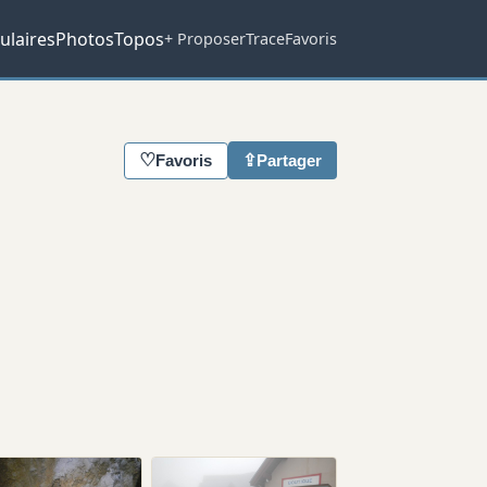
ulaires
Photos
Topos
+ Proposer
Trace
Favoris
♡
⇪
Favoris
Partager