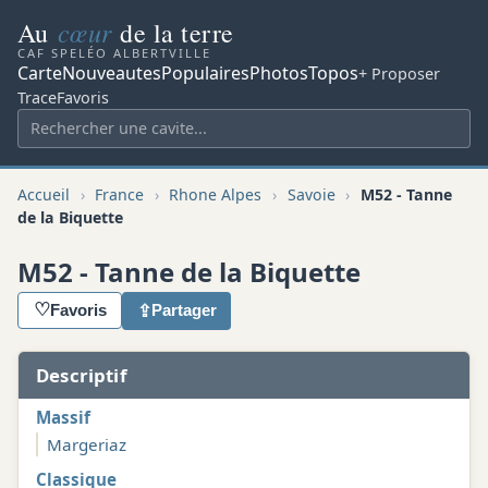
cœur
Au
de la terre
CAF SPELÉO ALBERTVILLE
Carte
Nouveautes
Populaires
Photos
Topos
+ Proposer
Trace
Favoris
Accueil
›
France
›
Rhone Alpes
›
Savoie
›
M52 - Tanne
de la Biquette
M52 - Tanne de la Biquette
♡
⇪
Favoris
Partager
Descriptif
Massif
Margeriaz
Classique