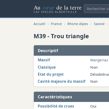
cœur
Au
de la terre
CAF SPELÉO ALBERTVILLE
Accueil
›
France
›
Rhone Alpes
›
Savoie
›
M39 - Trou triangle
Descriptif
Massif
Margeriaz
Classique
Non
Etat du projet
Désobstruc
Cavité majeure du massif
Non
Caractéristiques
Possibilité de crues
Oui