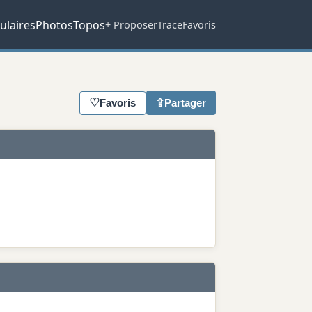
ulaires
Photos
Topos
+ Proposer
Trace
Favoris
♡
⇪
Favoris
Partager