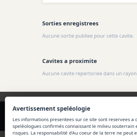
Sorties enregistrees
Aucune sortie publiee pour cette cavite.
Cavites a proximite
Aucune cavite repertoriee dans un rayon
Avertissement speléologie
Les informations presentees sur ce site sont reservees a 
speléologues confirmés connaissant le milieu souterrain 
risques. La responsabilité d'Au coeur de la terre ne peut e