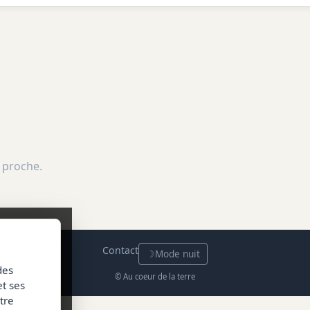
 proche.
Contact
☽
Mode nuit
des
© Au coeur de la terre
et ses
tre